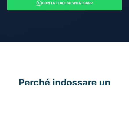
CONTATTACI SU WHATSAPP
Perché indossare un
corsetto ortopedico?
Il corsetto ortopedico viene utilizzato
per
sostenere e stabilizzare
la
colonna vertebrale quando è
necessario stabilizzare il tratto